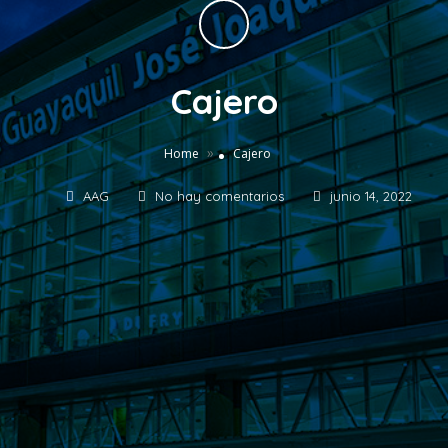
Cajero
»
Home
Cajero
AAG
No hay comentarios
junio 14, 2022