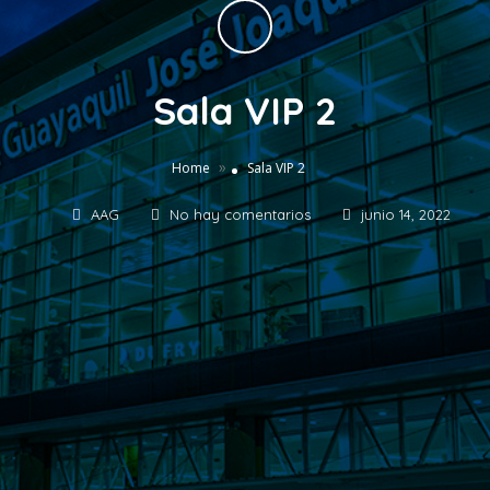
Sala VIP 2
»
Home
Sala VIP 2
AAG
No hay comentarios
junio 14, 2022