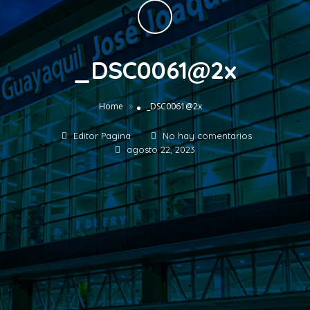
_DSC0061@2x
»
Home
_DSC0061@2x
Editor Pagina
No hay comentarios
agosto 22, 2023