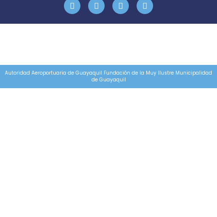
Autoridad Aeroportuaria de Guayaquil Fundación de la Muy Ilustre Municipalidad
de Guayaquil