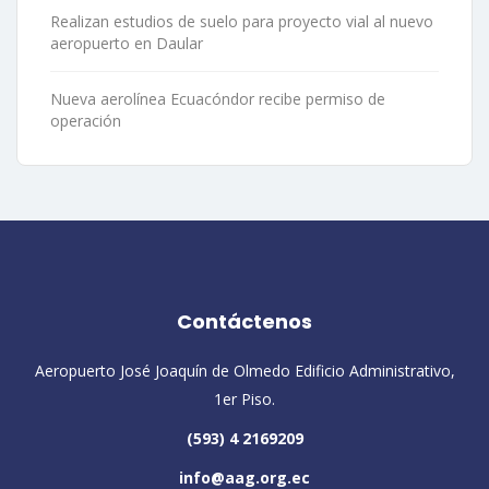
Realizan estudios de suelo para proyecto vial al nuevo
aeropuerto en Daular
Nueva aerolínea Ecuacóndor recibe permiso de
operación
Contáctenos
Aeropuerto José Joaquín de Olmedo Edificio Administrativo,
1er Piso.
(593) 4 2169209
info@aag.org.ec