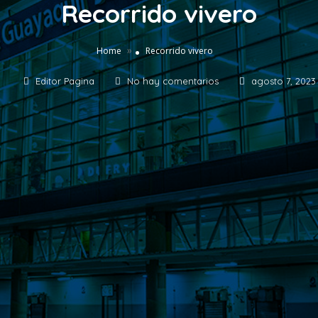
Recorrido vivero
»
Home
Recorrido vivero
Editor Pagina
No hay comentarios
agosto 7, 2023