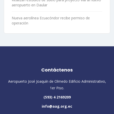
aeropuerto en Daular
Nueva aerolínea Ecuacóndor recibe permiso de
operación
Contáctenos
Aeropuerto José Joaquín de Olmedo Edificio Administrativo,
1er Piso.
(593) 4 2169209
info@aag.org.ec