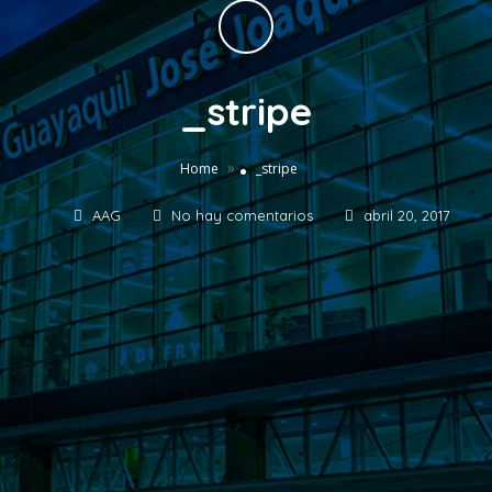
_stripe
»
Home
_stripe
AAG
No hay comentarios
abril 20, 2017