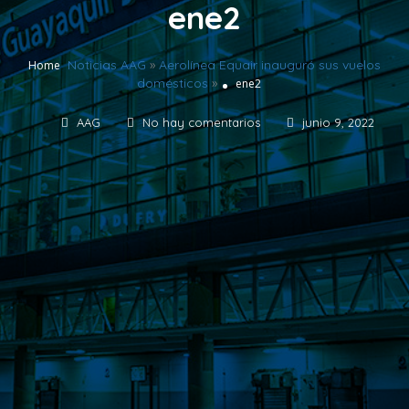
ene2
Noticias AAG
»
Aerolínea Equair inauguró sus vuelos
Home
domésticos
»
ene2
AAG
No hay comentarios
junio 9, 2022