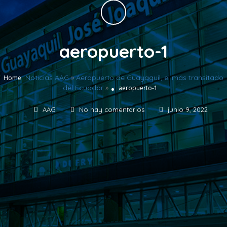
aeropuerto-1
Noticias AAG
»
Aeropuerto de Guayaquil, el más transitado
Home
del Ecuador
»
aeropuerto-1
AAG
No hay comentarios
junio 9, 2022