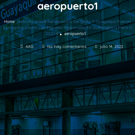
aeropuerto1
Noticias AAG
»
Aeropuertos De Quito Y Guayaquil Fueron
Home
Escogidos Como Los Mejores Regionales En Sudamérica Para El
2022
»
aeropuerto1
AAG
No hay comentarios
julio 14, 2022