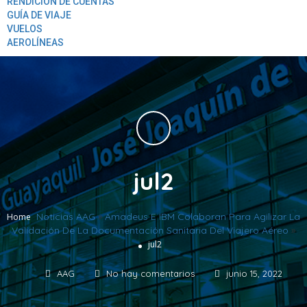
RENDICION DE CUENTAS
GUÍA DE VIAJE
VUELOS
AEROLÍNEAS
jul2
Noticias AAG
»
Amadeus E IBM Colaboran Para Agilizar La
Home
Validación De La Documentación Sanitaria Del Viajero Aéreo
»
jul2
AAG
No hay comentarios
junio 15, 2022