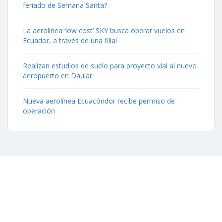
feriado de Semana Santa?
La aerolínea ‘low cost’ SKY busca operar vuelos en
Ecuador, a través de una filial
Realizan estudios de suelo para proyecto vial al nuevo
aeropuerto en Daular
Nueva aerolínea Ecuacóndor recibe permiso de
operación
Contáctenos
Aeropuerto José Joaquín de Olmedo Edificio Administrativo,
1er Piso.