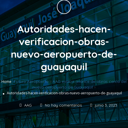
Autoridades-hacen-
verificacion-obras-
nuevo-aeropuerto-de-
guayaquil
Futuro Aeropuerto
»
AAG evalúa avance de obras cerca del
Home
nuevo aeropuerto de Guayaquil
»
Autoridades-hacen-verificacion-obras-nuevo-aeropuerto-de-guayaquil
AAG
No hay comentarios
junio 3, 2023