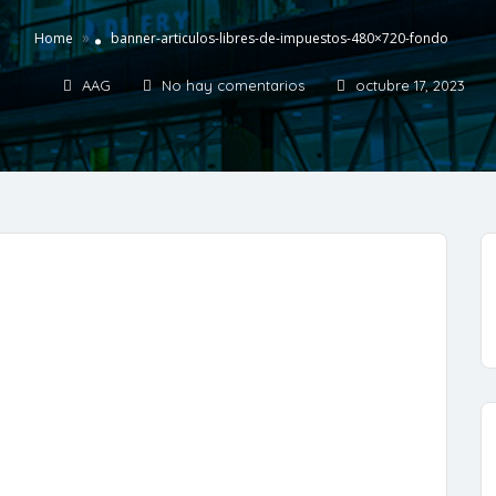
»
Home
banner-articulos-libres-de-impuestos-480×720-fondo
AAG
No hay comentarios
octubre 17, 2023