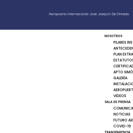
Aeropuerto Internacional José Joaquín De Olmedo
NOSOTROS
PILARES IN
ANTECEDE
PLAN ESTR
ESTATUTOS
CERTIFICA
APTO SIMÓ
GALERÍA
INSTALACI
AEROPUER
VIDEOS
SALA DE PRENSA
COMUNICA
NOTICIAS
FUTURO A
COVID-19
TRANSPARENCIA