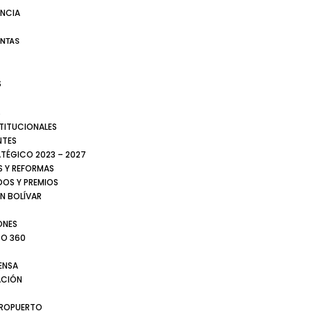
NCIA
ENTAS
S
S
STITUCIONALES
NTES
ATÉGICO 2023 – 2027
 Y REFORMAS
DOS Y PREMIOS
N BOLÍVAR
ONES
TO 360
ENSA
CIÓN
EROPUERTO