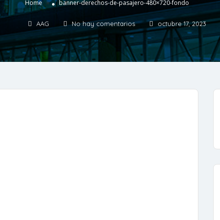
»
Home
banner-derechos-de-pasajero-480×720-fondo
AAG
No hay comentarios
octubre 17, 2023