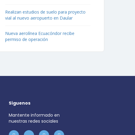
Realizan estudios de suelo para proyecto
vial al nuevo aeropuerto en Daular
Nueva aerolínea Ecuacóndor recibe
permiso de operación
Síguenos
Mantente informado en
nuestras redes sociales