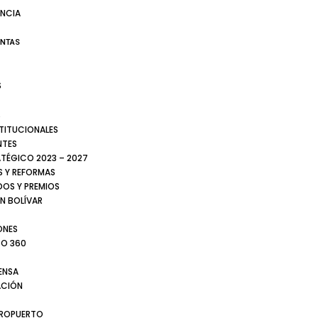
NCIA
ENTAS
S
S
STITUCIONALES
NTES
ATÉGICO 2023 – 2027
 Y REFORMAS
DOS Y PREMIOS
N BOLÍVAR
ONES
TO 360
ENSA
CIÓN
EROPUERTO