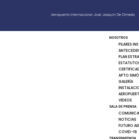
Aeropuerto Internacional José Joaquín De Olmedo
NOSOTROS
PILARES IN
ANTECEDE
PLAN ESTR
ESTATUTOS
CERTIFICA
APTO SIMÓ
GALERÍA
INSTALACI
AEROPUER
VIDEOS
SALA DE PRENSA
COMUNICA
NOTICIAS
FUTURO A
COVID-19
TRANSPARENCIA