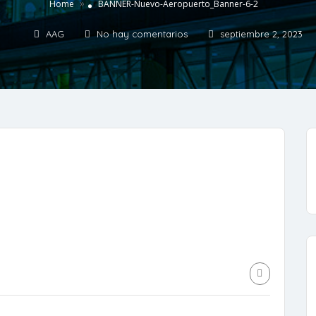
»
Home
BANNER-Nuevo-Aeropuerto_Banner-6-2
AAG
No hay comentarios
septiembre 2, 2023