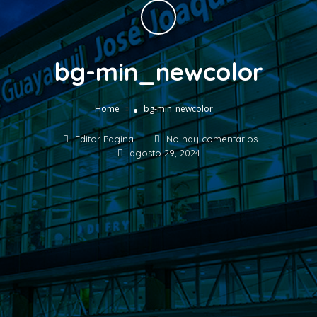
bg-min_newcolor
»
Home
bg-min_newcolor
Editor Pagina
No hay comentarios
agosto 29, 2024