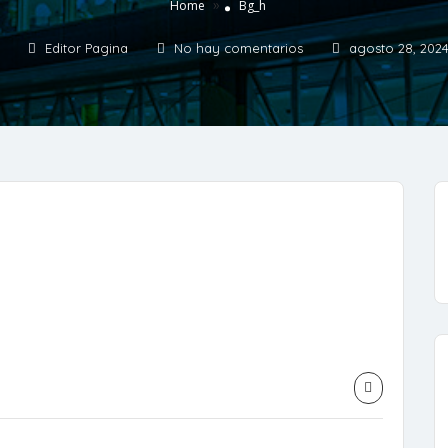
»
Home
Bg_h
Editor Pagina
No hay comentarios
agosto 28, 202