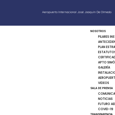
Aeropuerto Internacional José Joaquín De Olmedo
NOSOTROS
PILARES IN
ANTECEDE
PLAN ESTR
ESTATUTOS
CERTIFICA
APTO SIMÓ
GALERÍA
INSTALACI
AEROPUER
VIDEOS
SALA DE PRENSA
COMUNICA
NOTICIAS
FUTURO A
COVID-19
TRANSPARENCIA