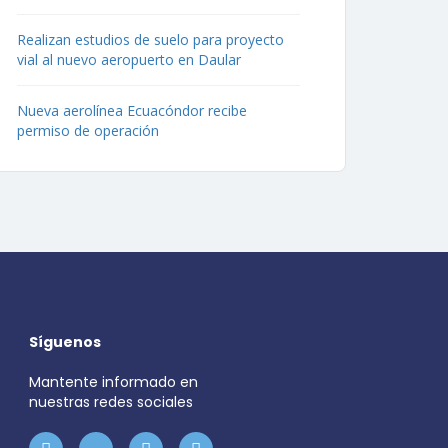
Realizan estudios de suelo para proyecto
vial al nuevo aeropuerto en Daular
Nueva aerolínea Ecuacóndor recibe
permiso de operación
Síguenos
Mantente informado en
nuestras redes sociales