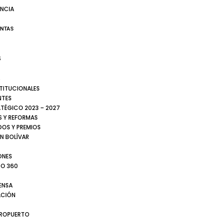
NCIA
ENTAS
S
S
STITUCIONALES
NTES
ATÉGICO 2023 – 2027
 Y REFORMAS
DOS Y PREMIOS
N BOLÍVAR
ONES
TO 360
ENSA
CIÓN
EROPUERTO