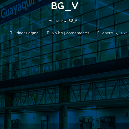
BG_V
»
Home
BG_V
Editor Pagina
No hay comentarios
enero 17, 2025