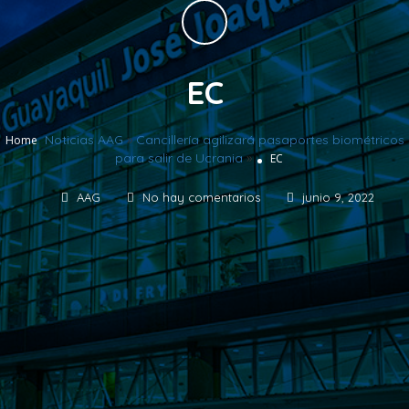
EC
Noticias AAG
»
Cancillería agilizará pasaportes biométricos
Home
para salir de Ucrania
»
EC
AAG
No hay comentarios
junio 9, 2022