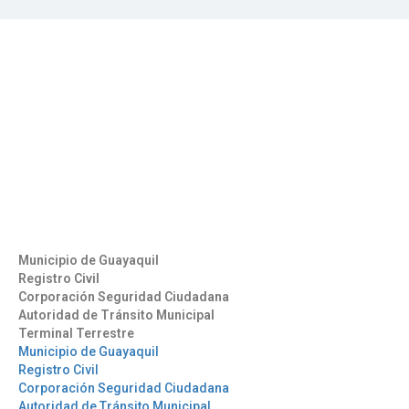
Contáctenos
Aeropuerto José Joaquín de Olmedo Edificio Administrativo,
1er Piso.
(593) 4 2169209
info@aag.org.ec
Otros Enlaces
Municipio de Guayaquil
Registro Civil
Corporación Seguridad Ciudadana
Autoridad de Tránsito Municipal
Terminal Terrestre
Municipio de Guayaquil
Registro Civil
Corporación Seguridad Ciudadana
Autoridad de Tránsito Municipal