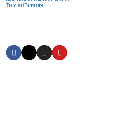
Terminal Terrestre
Síguenos
Mantente informado en
nuestras redes sociales
Autoridad Aeroportuaria de Guayaquil Fundación de la Muy Ilustre
Municipalidad de Guayaquil