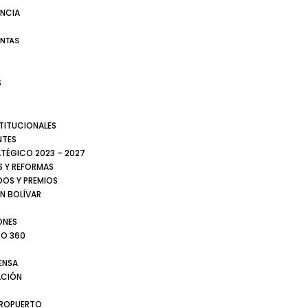
NCIA
ENTAS
S
S
STITUCIONALES
NTES
ATÉGICO 2023 – 2027
 Y REFORMAS
DOS Y PREMIOS
N BOLÍVAR
ONES
TO 360
ENSA
CIÓN
EROPUERTO