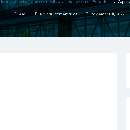
llones de pasajeros se movilizaron vía aérea en Ecuador
»
Captura
AAG
No hay comentarios
noviembre 11, 2022