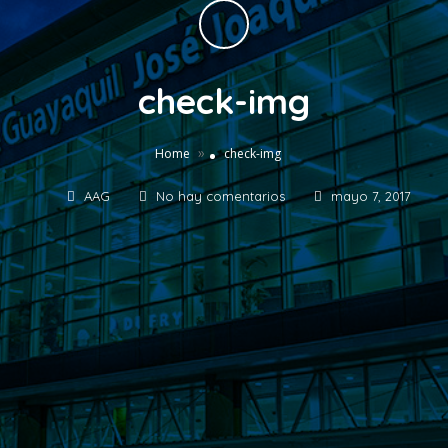
check-img
»
Home
check-img
AAG
No hay comentarios
mayo 7, 2017