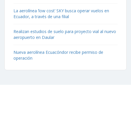
La aerolínea ‘low cost’ SKY busca operar vuelos en
Ecuador, a través de una filial
Realizan estudios de suelo para proyecto vial al nuevo
aeropuerto en Daular
Nueva aerolínea Ecuacóndor recibe permiso de
operación
Contáctenos
Aeropuerto José Joaquín de Olmedo Edificio Administrativo,
1er Piso.
(593) 4 2169209