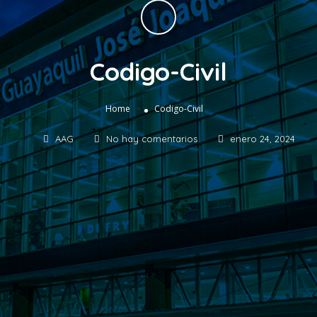
Codigo-Civil
»
Home
Codigo-Civil
AAG
No hay comentarios
enero 24, 2024