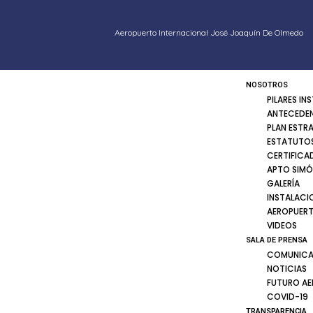
Aeropuerto Internacional José Joaquín De Olmedo
NOSOTROS
PILARES IN
ANTECEDE
PLAN ESTR
ESTATUTOS
CERTIFICA
APTO SIMÓ
GALERÍA
INSTALACI
AEROPUER
VIDEOS
SALA DE PRENSA
COMUNICA
NOTICIAS
FUTURO A
COVID-19
TRANSPARENCIA