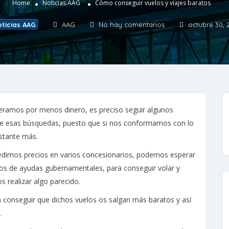
Home
Noticias AAG
Cómo conseguir vuelos y viajes baratos
ticias AAG
AAG
No hay comentarios
octubre 30, 
ueramos por menos dinero, es preciso seguir algunos
de esas búsquedas, puesto que si nos conformamos con lo
stante más.
edimos precios en varios concesionarios, podemos esperar
mos de ayudas gubernamentales, para conseguir volar y
 realizar algo parecido.
 conseguir que dichos vuelos os salgan más baratos y así
.