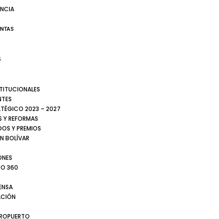
NCIA
ENTAS
S
S
STITUCIONALES
NTES
ATÉGICO 2023 – 2027
 Y REFORMAS
DOS Y PREMIOS
N BOLÍVAR
ONES
TO 360
ENSA
CIÓN
EROPUERTO