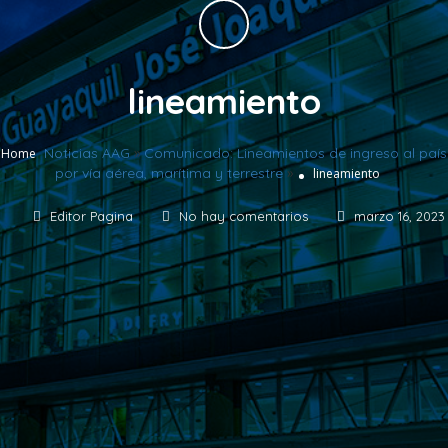
lineamiento
Noticias AAG
»
Comunicado: Lineamientos de ingreso al país
Home
por vía aérea, marítima y terrestre
»
lineamiento
Editor Pagina
No hay comentarios
marzo 16, 2023