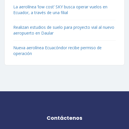
La aerolínea ‘low cost’ SKY busca operar vuelos en
Ecuador, a través de una filial
Realizan estudios de suelo para proyecto vial al nuevo
aeropuerto en Daular
Nueva aerolínea Ecuacóndor recibe permiso de
operación
Contáctenos