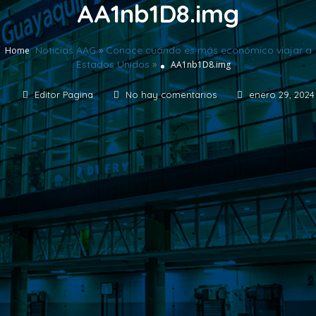
AA1nb1D8.img
Noticias AAG
»
Conoce cuándo es más económico viajar a
Home
Estados Unidos
»
AA1nb1D8.img
Editor Pagina
No hay comentarios
enero 29, 2024