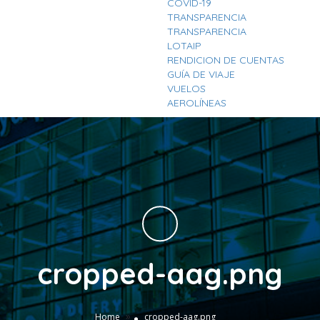
COVID-19
TRANSPARENCIA
TRANSPARENCIA
LOTAIP
RENDICION DE CUENTAS
GUÍA DE VIAJE
VUELOS
AEROLÍNEAS
cropped-aag.png
»
Home
cropped-aag.png