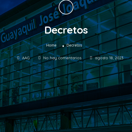
Decretos
»
Home
Decretos
AAG
No hay comentarios
agosto 18, 2023