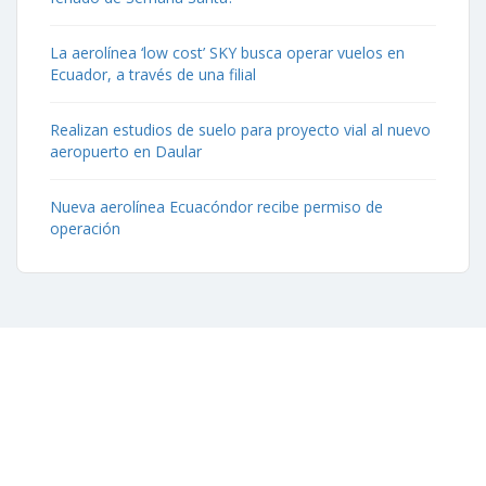
La aerolínea ‘low cost’ SKY busca operar vuelos en
Ecuador, a través de una filial
Realizan estudios de suelo para proyecto vial al nuevo
aeropuerto en Daular
Nueva aerolínea Ecuacóndor recibe permiso de
operación
Contáctenos
Aeropuerto José Joaquín de Olmedo Edificio Administrativo,
1er Piso.
(593) 4 2169209