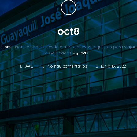
oct8
Noticias AAG
»
Desde octubre nuevos requisitos para viajar
Home
a Galápagos
»
oct8
AAG
No hay comentarios
junio 15, 2022