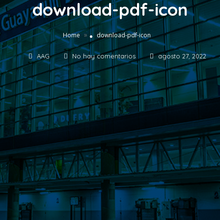
download-pdf-icon
»
Home
download-pdf-icon
AAG
No hay comentarios
agosto 27, 2022