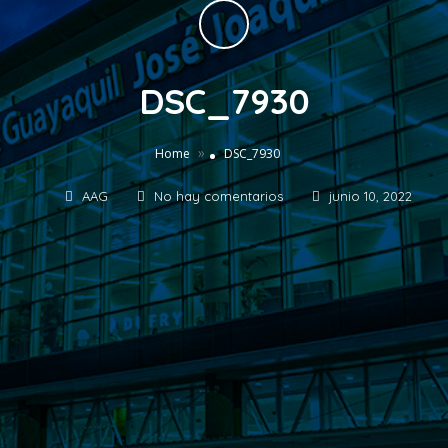
DSC_7930
»
Home
DSC_7930
AAG
No hay comentarios
junio 10, 2022