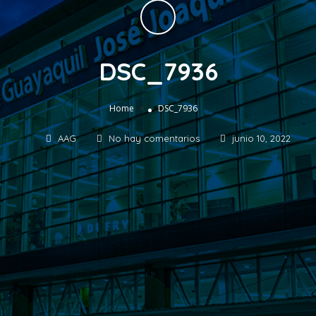
DSC_7936
»
Home
DSC_7936
AAG
No hay comentarios
junio 10, 2022