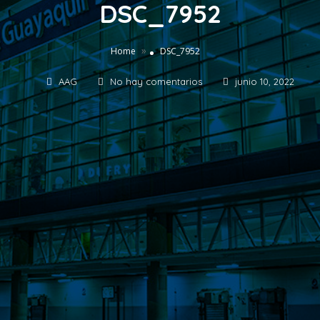
DSC_7952
»
Home
DSC_7952
AAG
No hay comentarios
junio 10, 2022