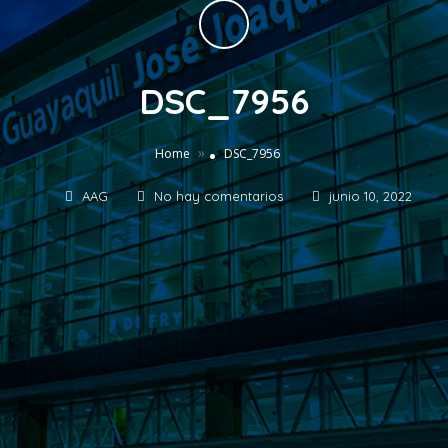
DSC_7956
»
Home
DSC_7956
AAG
No hay comentarios
junio 10, 2022