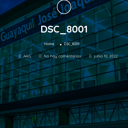
DSC_8001
»
Home
DSC_8001
AAG
No hay comentarios
junio 10, 2022