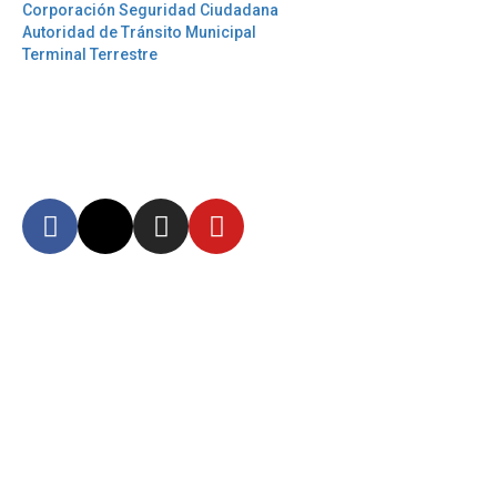
Corporación Seguridad Ciudadana
Autoridad de Tránsito Municipal
Terminal Terrestre
Síguenos
Mantente informado en
nuestras redes sociales
Autoridad Aeroportuaria de Guayaquil Fundación de la Muy Ilustre
Municipalidad de Guayaquil