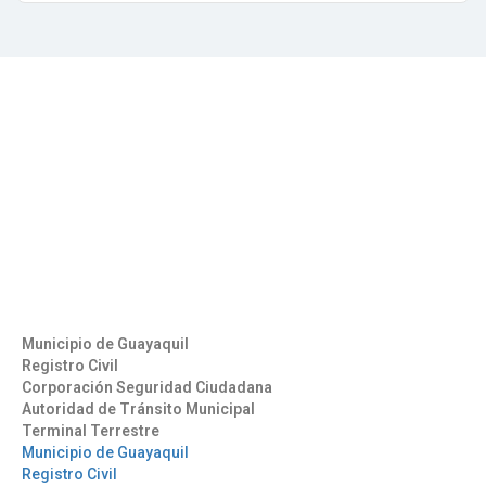
Contáctenos
Aeropuerto José Joaquín de Olmedo Edificio Administrativo,
1er Piso.
(593) 4 2169209
info@aag.org.ec
Otros Enlaces
Municipio de Guayaquil
Registro Civil
Corporación Seguridad Ciudadana
Autoridad de Tránsito Municipal
Terminal Terrestre
Municipio de Guayaquil
Registro Civil