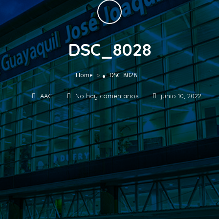
DSC_8028
»
Home
DSC_8028
AAG
No hay comentarios
junio 10, 2022