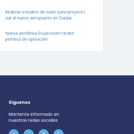
Realizan estudios de suelo para proyecto
vial al nuevo aeropuerto en Daular
Nueva aerolínea Ecuacóndor recibe
permiso de operación
Síguenos
Mantente informado en
nuestras redes sociales