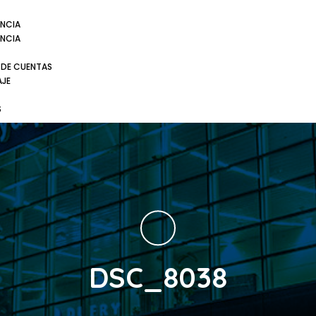
NCIA
NCIA
 DE CUENTAS
AJE
S
DSC_8038