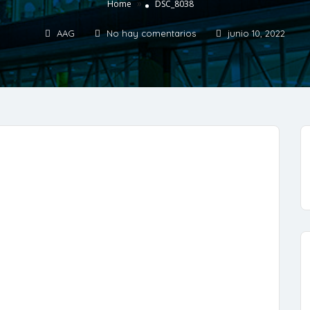
»
Home
DSC_8038
AAG
No hay comentarios
junio 10, 2022