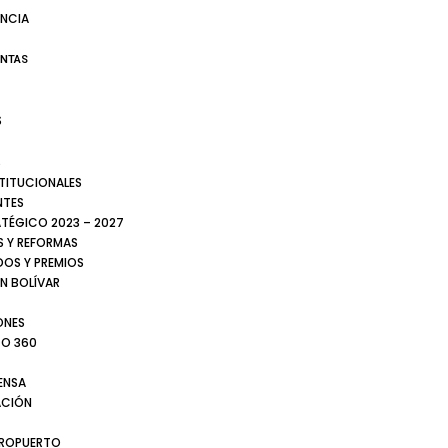
NCIA
ENTAS
S
S
STITUCIONALES
NTES
ATÉGICO 2023 – 2027
 Y REFORMAS
DOS Y PREMIOS
N BOLÍVAR
ONES
TO 360
ENSA
CIÓN
EROPUERTO