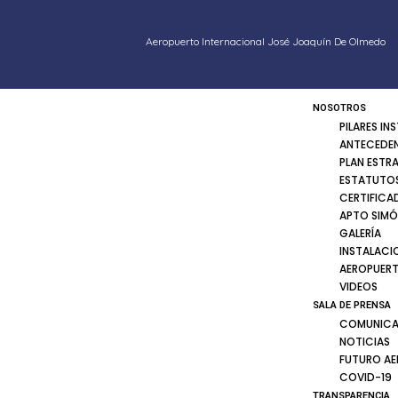
Aeropuerto Internacional José Joaquín De Olmedo
NOSOTROS
PILARES IN
ANTECEDE
PLAN ESTR
ESTATUTOS
CERTIFICA
APTO SIMÓ
GALERÍA
INSTALACI
AEROPUER
VIDEOS
SALA DE PRENSA
COMUNICA
NOTICIAS
FUTURO A
COVID-19
TRANSPARENCIA