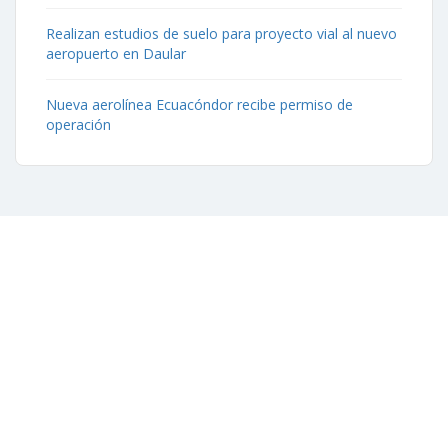
Realizan estudios de suelo para proyecto vial al nuevo
aeropuerto en Daular
Nueva aerolínea Ecuacóndor recibe permiso de
operación
Contáctenos
Aeropuerto José Joaquín de Olmedo Edificio Administrativo,
1er Piso.
(593) 4 2169209
info@aag.org.ec
Otros Enlaces