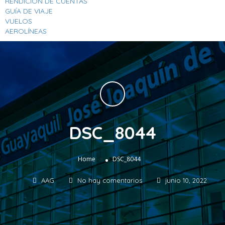
RENDICION DE CUENTAS
GUÍA DE VIAJE
VUELOS
AEROLÍNEAS
DSC_8044
»
Home
DSC_8044
AAG
No hay comentarios
junio 10, 2022