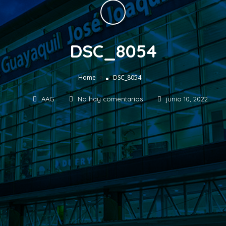
DSC_8054
»
Home
DSC_8054
AAG
No hay comentarios
junio 10, 2022