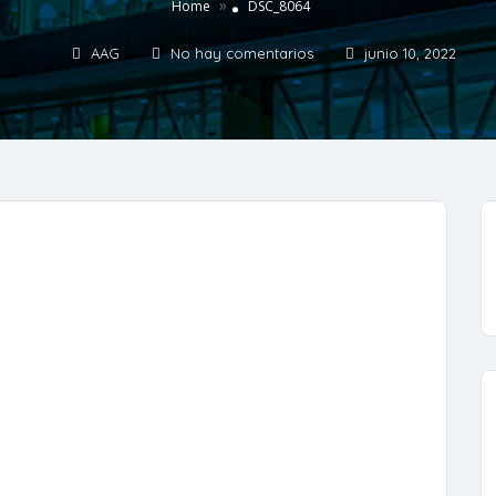
»
Home
DSC_8064
AAG
No hay comentarios
junio 10, 2022