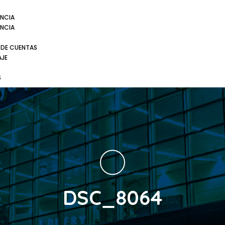
NCIA
NCIA
 DE CUENTAS
AJE
S
DSC_8064