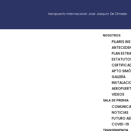
Aeropuerto Internacional José Joaquín De Olmedo
NOSOTROS
PILARES IN
ANTECEDE
PLAN ESTR
ESTATUTOS
CERTIFICA
APTO SIMÓ
GALERÍA
INSTALACI
AEROPUER
VIDEOS
SALA DE PRENSA
COMUNICA
NOTICIAS
FUTURO A
COVID-19
TRANSPARENCIA