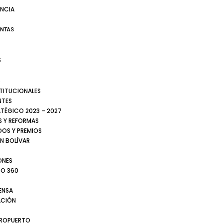
NCIA
ENTAS
S
S
STITUCIONALES
NTES
ATÉGICO 2023 – 2027
 Y REFORMAS
DOS Y PREMIOS
N BOLÍVAR
ONES
TO 360
ENSA
CIÓN
EROPUERTO