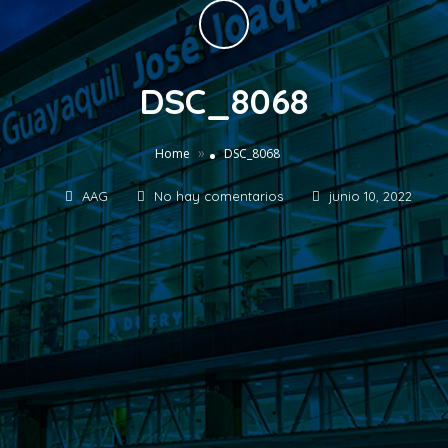
DSC_8068
»
Home
DSC_8068
AAG
No hay comentarios
junio 10, 2022