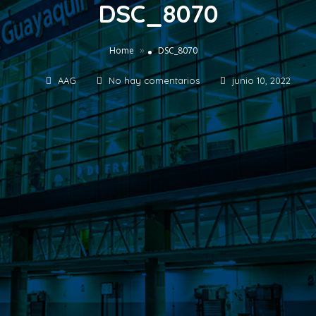
DSC_8070
»
Home
DSC_8070
AAG
No hay comentarios
junio 10, 2022