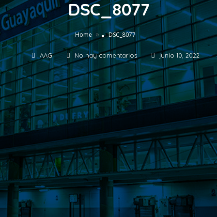
DSC_8077
»
Home
DSC_8077
AAG
No hay comentarios
junio 10, 2022