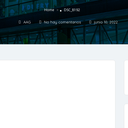
»
Home
DSC_8192
AAG
No hay comentarios
junio 10, 2022