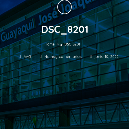
DSC_8201
»
Home
DSC_8201
AAG
No hay comentarios
junio 10, 2022