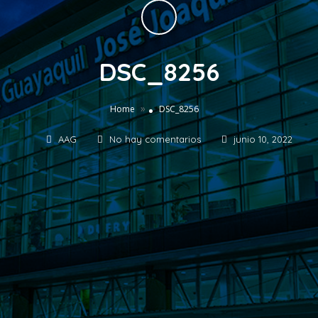
DSC_8256
»
Home
DSC_8256
AAG
No hay comentarios
junio 10, 2022