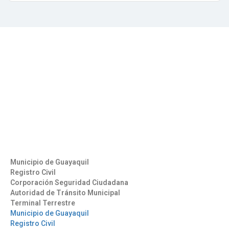
Contáctenos
Aeropuerto José Joaquín de Olmedo Edificio Administrativo,
1er Piso.
(593) 4 2169209
info@aag.org.ec
Otros Enlaces
Municipio de Guayaquil
Registro Civil
Corporación Seguridad Ciudadana
Autoridad de Tránsito Municipal
Terminal Terrestre
Municipio de Guayaquil
Registro Civil