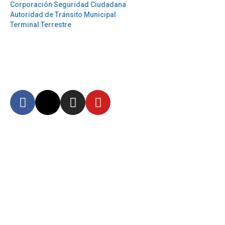
Corporación Seguridad Ciudadana
Autoridad de Tránsito Municipal
Terminal Terrestre
Síguenos
Mantente informado en
nuestras redes sociales
Autoridad Aeroportuaria de Guayaquil Fundación de la Muy Ilustre
Municipalidad de Guayaquil