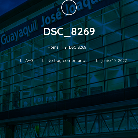
DSC_8269
»
Home
DSC_8269
AAG
No hay comentarios
junio 10, 2022