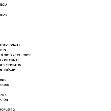
NCIA
ENTAS
S
S
STITUCIONALES
NTES
ATÉGICO 2023 – 2027
 Y REFORMAS
DOS Y PREMIOS
N BOLÍVAR
ONES
TO 360
ENSA
CIÓN
EROPUERTO