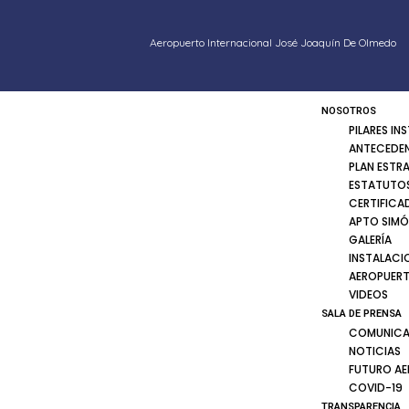
Aeropuerto Internacional José Joaquín De Olmedo
NOSOTROS
PILARES IN
ANTECEDE
PLAN ESTR
ESTATUTOS
CERTIFICA
APTO SIMÓ
GALERÍA
INSTALACI
AEROPUER
VIDEOS
SALA DE PRENSA
COMUNICA
NOTICIAS
FUTURO A
COVID-19
TRANSPARENCIA