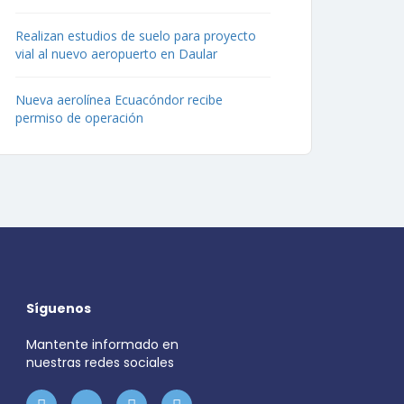
Realizan estudios de suelo para proyecto
vial al nuevo aeropuerto en Daular
Nueva aerolínea Ecuacóndor recibe
permiso de operación
Síguenos
Mantente informado en
nuestras redes sociales