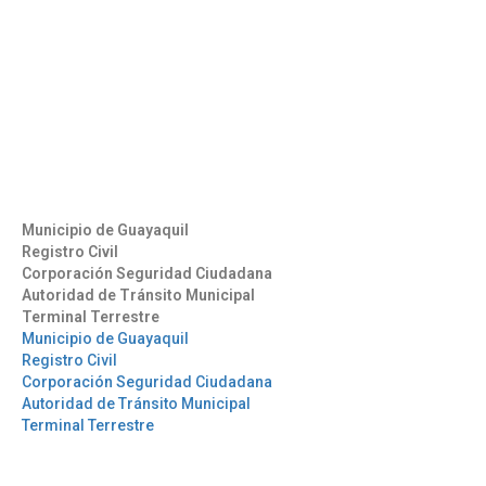
Aeropuerto José Joaquín de Olmedo Edificio Administrativo,
1er Piso.
(593) 4 2169209
info@aag.org.ec
Otros Enlaces
Municipio de Guayaquil
Registro Civil
Corporación Seguridad Ciudadana
Autoridad de Tránsito Municipal
Terminal Terrestre
Municipio de Guayaquil
Registro Civil
Corporación Seguridad Ciudadana
Autoridad de Tránsito Municipal
Terminal Terrestre
Síguenos