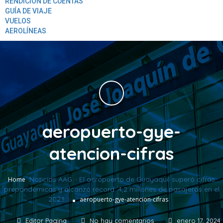
RENDICION DE CUENTAS
GUÍA DE VIAJE
VUELOS
AEROLÍNEAS
aeropuerto-gye-
atencion-cifras
Noticias AAG
»
El aeropuerto de Guayaquil superó cifras
Home
prepandémicas y alcanzó récord: 4,2 millones de pasajeros en el
2023
»
aeropuerto-gye-atencion-cifras
Editor Pagina
No hay comentarios
enero 17, 2024