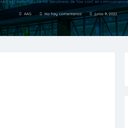
 AAG
»
El desarrollo de las aerolíneas de ‘low cost’ en Latinoamérica
AAG
No hay comentarios
junio 9, 2022