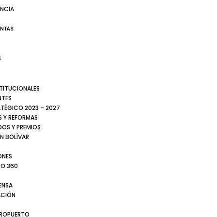
NCIA
ENTAS
S
S
STITUCIONALES
NTES
ATÉGICO 2023 – 2027
 Y REFORMAS
DOS Y PREMIOS
N BOLÍVAR
ONES
TO 360
ENSA
CIÓN
EROPUERTO