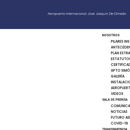
Aeropuerto Internacional José Joaquín De Olmedo
NOSOTROS
PILARES IN
ANTECEDE
PLAN ESTR
ESTATUTOS
CERTIFICA
APTO SIMÓ
GALERÍA
INSTALACI
AEROPUER
VIDEOS
SALA DE PRENSA
COMUNICA
NOTICIAS
FUTURO A
COVID-19
TRANSPARENCIA