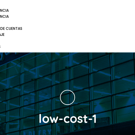
NCIA
NCIA
 DE CUENTAS
AJE
S
low-cost-1