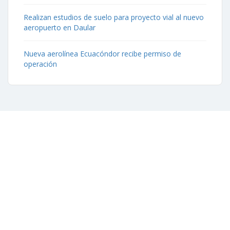
Realizan estudios de suelo para proyecto vial al nuevo
aeropuerto en Daular
Nueva aerolínea Ecuacóndor recibe permiso de
operación
Contáctenos
Aeropuerto José Joaquín de Olmedo Edificio Administrativo,
1er Piso.
(593) 4 2169209
info@aag.org.ec
Otros Enlaces