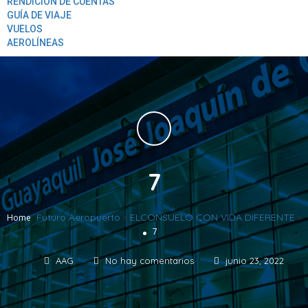
RENDICION DE CUENTAS
GUÍA DE VIAJE
VUELOS
AEROLÍNEAS
7
Futuro Aeropuerto
»
ELCONSUELO CON VIDA DIFERENTE
»
Home
7
AAG
No hay comentarios
junio 23, 2022